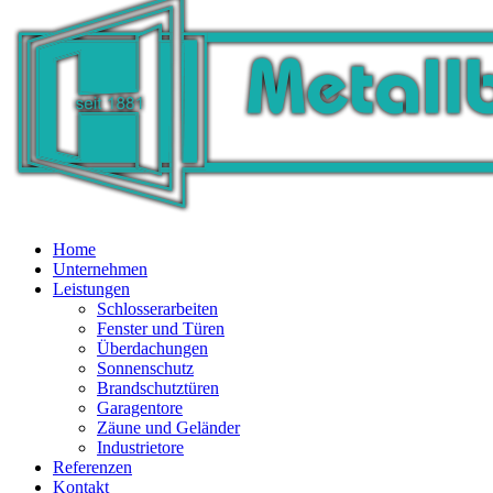
Home
Unternehmen
Leistungen
Schlosserarbeiten
Fenster und Türen
Überdachungen
Sonnenschutz
Brandschutztüren
Garagentore
Zäune und Geländer
Industrietore
Referenzen
Kontakt