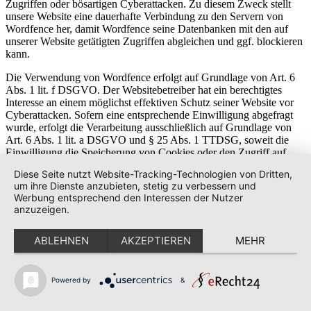
Zugriffen oder bösartigen Cyberattacken. Zu diesem Zweck stellt
unsere Website eine dauerhafte Verbindung zu den Servern von
Wordfence her, damit Wordfence seine Datenbanken mit den auf
unserer Website getätigten Zugriffen abgleichen und ggf. blockieren
kann.
Die Verwendung von Wordfence erfolgt auf Grundlage von Art. 6
Abs. 1 lit. f DSGVO. Der Websitebetreiber hat ein berechtigtes
Interesse an einem möglichst effektiven Schutz seiner Website vor
Cyberattacken. Sofern eine entsprechende Einwilligung abgefragt
wurde, erfolgt die Verarbeitung ausschließlich auf Grundlage von
Art. 6 Abs. 1 lit. a DSGVO und § 25 Abs. 1 TTDSG, soweit die
Einwilligung die Speicherung von Cookies oder den Zugriff auf
Informationen im Endgerät des Nutzers (z. B. Device-
Diese Seite nutzt Website-Tracking-Technologien von Dritten,
Fingerprinting) im Sinne des TTDSG umfasst. Die Einwilligung ist
um ihre Dienste anzubieten, stetig zu verbessern und
jederzeit widerrufbar.
Werbung entsprechend den Interessen der Nutzer
anzuzeigen.
Die Datenübertragung in die USA wird auf die
Standardvertragsklauseln der EU-Kommission gestützt. Details
finden Sie hier:
https://www.wordfence.com/help/general-data-
ABLEHNEN
AKZEPTIEREN
MEHR
protection-regulation/
.
Auftragsverarbeitung
Powered by
&
Wir haben einen Vertrag über Auftragsverarbeitung (AVV) mit dem