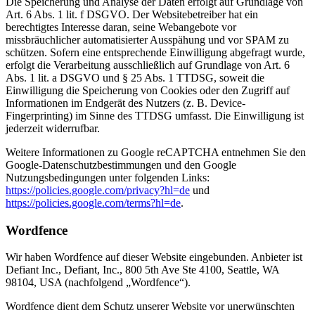
Die Speicherung und Analyse der Daten erfolgt auf Grundlage von
Art. 6 Abs. 1 lit. f DSGVO. Der Websitebetreiber hat ein
berechtigtes Interesse daran, seine Webangebote vor
missbräuchlicher automatisierter Ausspähung und vor SPAM zu
schützen. Sofern eine entsprechende Einwilligung abgefragt wurde,
erfolgt die Verarbeitung ausschließlich auf Grundlage von Art. 6
Abs. 1 lit. a DSGVO und § 25 Abs. 1 TTDSG, soweit die
Einwilligung die Speicherung von Cookies oder den Zugriff auf
Informationen im Endgerät des Nutzers (z. B. Device-
Fingerprinting) im Sinne des TTDSG umfasst. Die Einwilligung ist
jederzeit widerrufbar.
Weitere Informationen zu Google reCAPTCHA entnehmen Sie den
Google-Datenschutzbestimmungen und den Google
Nutzungsbedingungen unter folgenden Links:
https://policies.google.com/privacy?hl=de
und
https://policies.google.com/terms?hl=de
.
Wordfence
Wir haben Wordfence auf dieser Website eingebunden. Anbieter ist
Defiant Inc., Defiant, Inc., 800 5th Ave Ste 4100, Seattle, WA
98104, USA (nachfolgend „Wordfence“).
Wordfence dient dem Schutz unserer Website vor unerwünschten