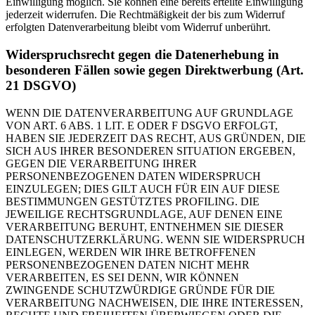
Einwilligung möglich. Sie können eine bereits erteilte Einwilligung
jederzeit widerrufen. Die Rechtmäßigkeit der bis zum Widerruf
erfolgten Datenverarbeitung bleibt vom Widerruf unberührt.
Widerspruchsrecht gegen die Datenerhebung in
besonderen Fällen sowie gegen Direktwerbung (Art.
21 DSGVO)
WENN DIE DATENVERARBEITUNG AUF GRUNDLAGE
VON ART. 6 ABS. 1 LIT. E ODER F DSGVO ERFOLGT,
HABEN SIE JEDERZEIT DAS RECHT, AUS GRÜNDEN, DIE
SICH AUS IHRER BESONDEREN SITUATION ERGEBEN,
GEGEN DIE VERARBEITUNG IHRER
PERSONENBEZOGENEN DATEN WIDERSPRUCH
EINZULEGEN; DIES GILT AUCH FÜR EIN AUF DIESE
BESTIMMUNGEN GESTÜTZTES PROFILING. DIE
JEWEILIGE RECHTSGRUNDLAGE, AUF DENEN EINE
VERARBEITUNG BERUHT, ENTNEHMEN SIE DIESER
DATENSCHUTZERKLÄRUNG. WENN SIE WIDERSPRUCH
EINLEGEN, WERDEN WIR IHRE BETROFFENEN
PERSONENBEZOGENEN DATEN NICHT MEHR
VERARBEITEN, ES SEI DENN, WIR KÖNNEN
ZWINGENDE SCHUTZWÜRDIGE GRÜNDE FÜR DIE
VERARBEITUNG NACHWEISEN, DIE IHRE INTERESSEN,