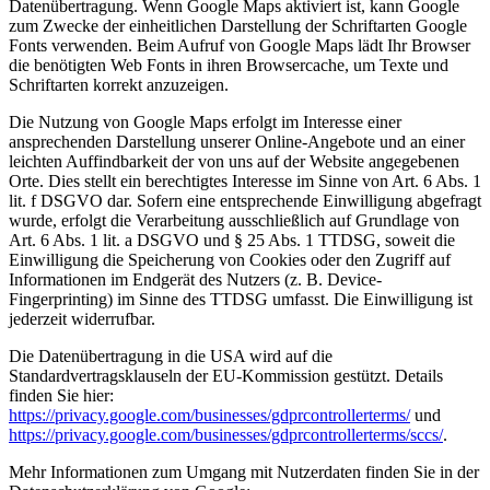
Datenübertragung. Wenn Google Maps aktiviert ist, kann Google
zum Zwecke der einheitlichen Darstellung der Schriftarten Google
Fonts verwenden. Beim Aufruf von Google Maps lädt Ihr Browser
die benötigten Web Fonts in ihren Browsercache, um Texte und
Schriftarten korrekt anzuzeigen.
Die Nutzung von Google Maps erfolgt im Interesse einer
ansprechenden Darstellung unserer Online-Angebote und an einer
leichten Auffindbarkeit der von uns auf der Website angegebenen
Orte. Dies stellt ein berechtigtes Interesse im Sinne von Art. 6 Abs. 1
lit. f DSGVO dar. Sofern eine entsprechende Einwilligung abgefragt
wurde, erfolgt die Verarbeitung ausschließlich auf Grundlage von
Art. 6 Abs. 1 lit. a DSGVO und § 25 Abs. 1 TTDSG, soweit die
Einwilligung die Speicherung von Cookies oder den Zugriff auf
Informationen im Endgerät des Nutzers (z. B. Device-
Fingerprinting) im Sinne des TTDSG umfasst. Die Einwilligung ist
jederzeit widerrufbar.
Die Datenübertragung in die USA wird auf die
Standardvertragsklauseln der EU-Kommission gestützt. Details
finden Sie hier:
https://privacy.google.com/businesses/gdprcontrollerterms/
und
https://privacy.google.com/businesses/gdprcontrollerterms/sccs/
.
Mehr Informationen zum Umgang mit Nutzerdaten finden Sie in der